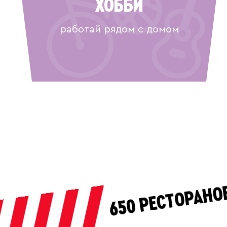
ХОББИ
работай рядом с домом
ОРОДОВ*