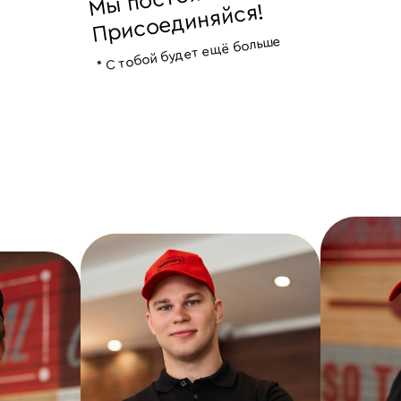
диняйся!
* С тобой будет ещё больше