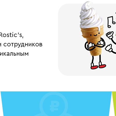
ostic’s,
 сотрудников
никальным