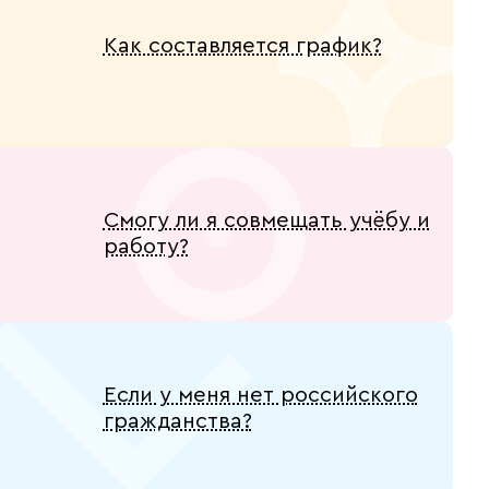
Как составляется график?
Смогу ли я совмещать учёбу и
работу?
Если у меня нет российского
гражданства?